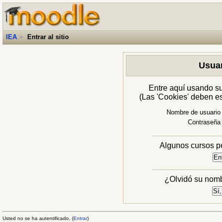
IEA
►
Entrar al sitio
Usuar
Entre aquí usando s
(Las 'Cookies' deben es
Nombre de usuario
Contraseña
Algunos cursos pe
¿Olvidó su nomb
Usted no se ha autentificado. (
Entrar
)