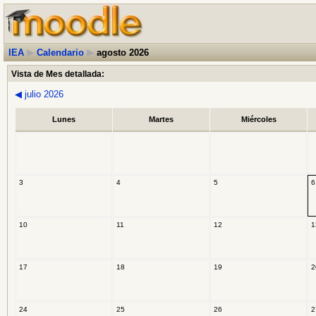
IEA
▶
Calendario
▶
agosto 2026
Vista de Mes detallada:
◀
julio 2026
Lunes
Martes
Miércoles
3
4
5
6
10
11
12
1
17
18
19
2
24
25
26
2