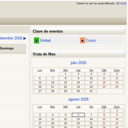
Usted no se ha autentificado. (
Entrar
)
Clave de eventos
ptiembre 2026
▶
Global
Curso
Domingo
Vista de Mes
julio 2026
Lun
Mar
Mié
Jue
Vie
Sáb
Dom
1
2
3
4
5
6
7
8
9
10
11
12
13
14
15
16
17
18
19
20
21
22
23
24
25
26
27
28
29
30
31
agosto 2026
Lun
Mar
Mié
Jue
Vie
Sáb
Dom
1
2
3
4
5
6
7
8
9
10
11
12
13
14
15
16
17
18
19
20
21
22
23
24
25
26
27
28
29
30