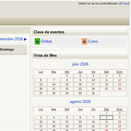
Usted no se ha autentificado. (
Entrar
)
Clave de eventos
ptiembre 2026
▶
Global
Curso
Domingo
Vista de Mes
julio 2026
Lun
Mar
Mié
Jue
Vie
Sáb
Dom
1
2
3
4
5
6
7
8
9
10
11
12
13
14
15
16
17
18
19
20
21
22
23
24
25
26
27
28
29
30
31
agosto 2026
Lun
Mar
Mié
Jue
Vie
Sáb
Dom
1
2
3
4
5
6
7
8
9
10
11
12
13
14
15
16
17
18
19
20
21
22
23
24
25
26
27
28
29
30