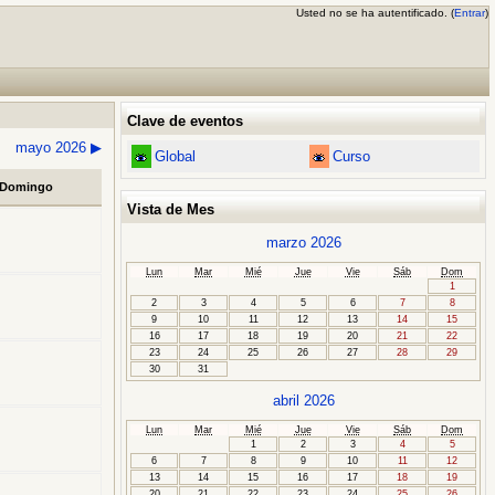
Usted no se ha autentificado. (
Entrar
)
Clave de eventos
mayo 2026
▶
Global
Curso
Domingo
Vista de Mes
marzo 2026
Lun
Mar
Mié
Jue
Vie
Sáb
Dom
1
2
3
4
5
6
7
8
9
10
11
12
13
14
15
16
17
18
19
20
21
22
23
24
25
26
27
28
29
30
31
abril 2026
Lun
Mar
Mié
Jue
Vie
Sáb
Dom
1
2
3
4
5
6
7
8
9
10
11
12
13
14
15
16
17
18
19
20
21
22
23
24
25
26