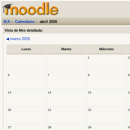
IEA
▶
Calendario
▶
abril 2026
Vista de Mes detallada:
◀
marzo 2026
Lunes
Martes
Miércoles
1
2
6
7
8
9
13
14
15
1
20
21
22
2
27
28
29
3